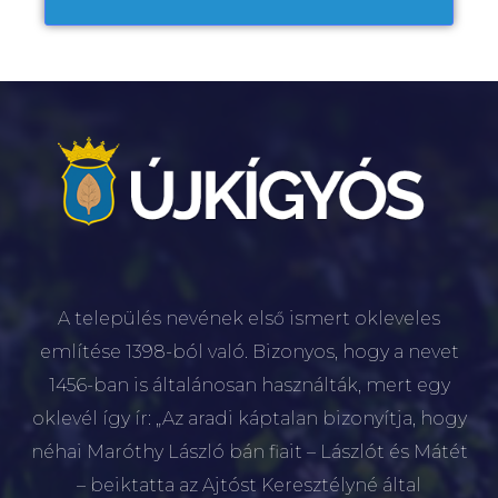
A település nevének első ismert okleveles
említése 1398-ból való. Bizonyos, hogy a nevet
1456-ban is általánosan használták, mert egy
oklevél így ír: „Az aradi káptalan bizonyítja, hogy
néhai Maróthy László bán fiait – Lászlót és Mátét
– beiktatta az Ajtóst Keresztélyné által