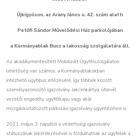
Újkígyóson, az Arany János u. 42. szám alatti
Pet
ő
fi Sándor M
ű
vel
ő
dési Ház parkolójában
a Kormányablak Busz a lakosság szolgálatára áll.
Az akadálymentesített Mobilizált Ügyfélszolgálaton
lehetőség van számos, a Kormányablakokban
intézhető ügytípus intézésére, így többek között
személyazonosító igazolvány, lakcímkártya, útlevél,
vezetői engedély, ügyfélkapu vagy akár
mozgáskorlátozott parkolási igazolvány ügyintézésre is.
2021. május 3. napjától a védettségi igazolvány
státuszának lekérdezésével is fordulhatnak az ügyfelek a