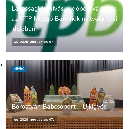
Lakossági felhívás – Időpontváltozás
az OTP Mozgó Bankfiók nyitvatartási
idejében
2026. augusztus 07.
HÍREK
Borostyán Bábcsoport – Újkígyós
2026. augusztus 07.