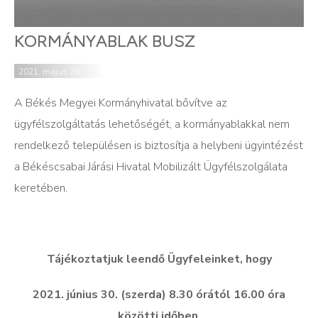
KORMÁNYABLAK BUSZ
2021. május 26.
A Békés Megyei Kormányhivatal bővítve az
ügyfélszolgáltatás lehetőségét, a kormányablakkal nem
rendelkező településen is biztosítja a helybeni ügyintézést
a Békéscsabai Járási Hivatal Mobilizált Ügyfélszolgálata
keretében.
T
ájékoztatjuk leend
ő
Ügyfeleinket, hogy
2021. június 30. (szerda) 8.30 órától 16.00 óra
közötti id
ő
ben