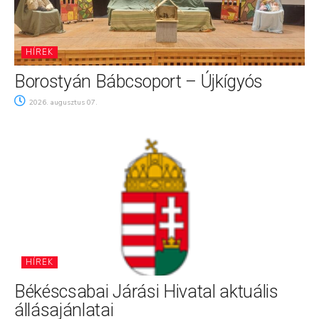
HÍREK
Borostyán Bábcsoport – Újkígyós
2026. augusztus 07.
HÍREK
Békéscsabai Járási Hivatal aktuális
állásajánlatai