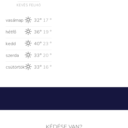
KEVÉS FELHŐ
vasárnap
32°
17 °
hétfő
36°
19 °
kedd
40°
23 °
szerda
33°
20 °
csütörtök
33°
16 °
KÉDÉSE VAN?