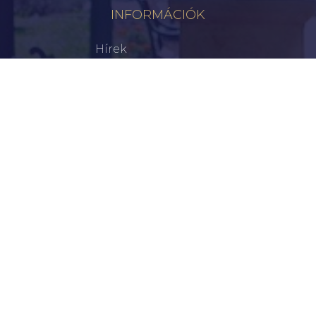
INFORMÁCIÓK
Hírek
Aktualitások
Történelem
Infrastruktúra
Szervezetek
Civil Szervezetek
Hasznos Linkek
LEGFRISSEBB
Tisztelt Újkígyósiak, Kedves Barátaim!