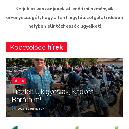
Kérjük szíveskedjenek ellen
ő
rizni okmányaik
érvényességét, hogy a fenti ügyfélszolgálati id
ő
ben
helyben elintézhessék ügyeiket!
Kapcsolódó
hírek
HÍREK
Tisztelt Újkígyósiak, Kedves
Barátaim!
2026. augusztus 07.