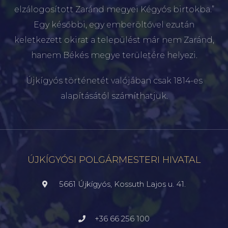
elzálogosított Zaránd megyei Kégyós birtokba.”
Egy későbbi, egy emberöltővel ezután
keletkezett okirat a települést már nem Zaránd,
hanem Békés megye területére helyezi.
Újkígyós történetét valójában csak 1814-es
alapításától számíthatjuk.
ÚJKÍGYÓSI POLGÁRMESTERI HIVATAL
5661 Újkígyós, Kossuth Lajos u. 41.
+36 66 256 100