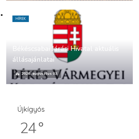
HÍREK
Békéscsabai Járási Hivatal aktuális
állásajánlatai
2026. augusztus 03.
Újkígyós
24 °