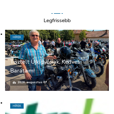
Legfrissebb
HÍREK
Tisztelt Újkígyósiak, Kedves
Barátaim!
2026. augusztus 07.
HÍREK