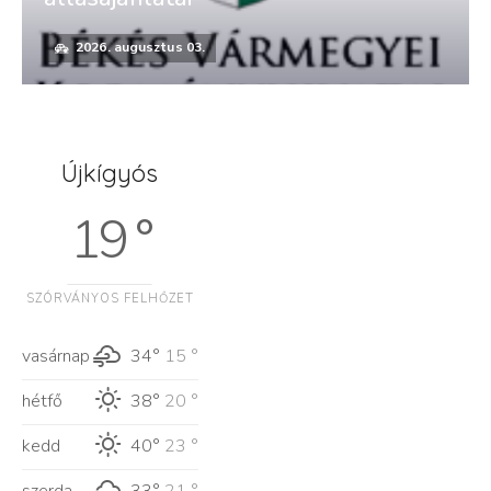
2026. augusztus 03.
Újkígyós
19 °
SZÓRVÁNYOS FELHŐZET
vasárnap
34°
15 °
hétfő
38°
20 °
kedd
40°
23 °
szerda
33°
21 °