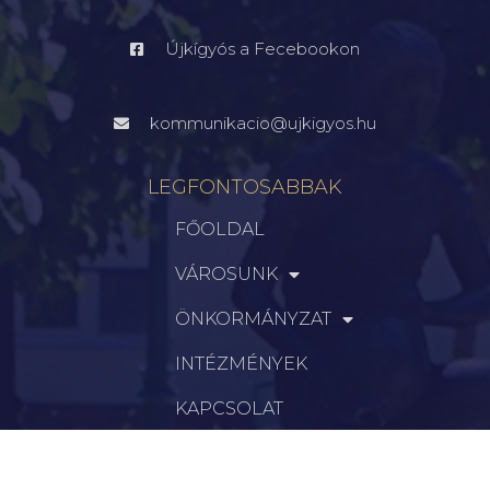
Újkígyós a Fecebookon
kommunikacio@ujkigyos.hu
LEGFONTOSABBAK
FŐOLDAL
VÁROSUNK
ÖNKORMÁNYZAT
INTÉZMÉNYEK
KAPCSOLAT
VÁLASZTÁSI INFORMÁCIÓK