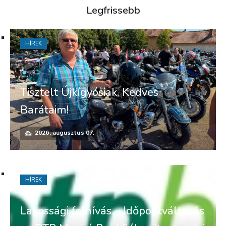
Legfrissebb
HÍREK
Tisztelt Újkígyósiak, Kedves
Barátaim!
2026. augusztus 07.
HÍREK
Lakossági felhívás – Időpontváltozás