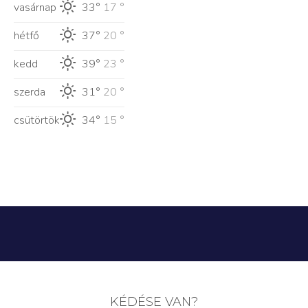
vasárnap
33°
17 °
hétfő
37°
20 °
kedd
39°
23 °
szerda
31°
20 °
csütörtök
34°
15 °
KÉDÉSE VAN?