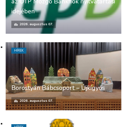
az OTP Mozgó Bankfiók nyitvatartási
idejében
2026. augusztus 07.
HÍREK
Borostyán Bábcsoport – Újkígyós
2026. augusztus 07.