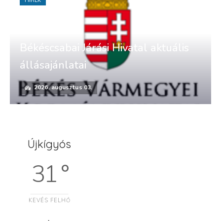
HÍREK
Békéscsabai Járási Hivatal aktuális
állásajánlatai
2026. augusztus 03.
Újkígyós
31 °
KEVÉS FELHŐ