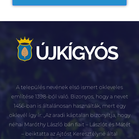
A település nevének első ismert okleveles
említése 1398-ból való. Bizonyos, hogy a nevet
1456-ban is általánosan használták, mert egy
oklevél így ír: „Az aradi káptalan bizonyítja, hogy
néhai Maróthy László bán fiait – Lászlót és Mátét
– beiktatta az Ajtóst Keresztélyné által