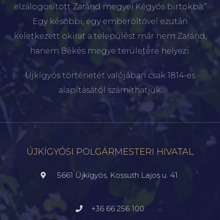
elzálogosított Zaránd megyei Kégyós birtokba.”
Egy későbbi, egy emberöltővel ezután
keletkezett okirat a települést már nem Zaránd,
hanem Békés megye területére helyezi.
Újkígyós történetét valójában csak 1814-es
alapításától számíthatjuk.
ÚJKÍGYÓSI POLGÁRMESTERI HIVATAL
5661 Újkígyós, Kossuth Lajos u. 41.
+36 66 256 100