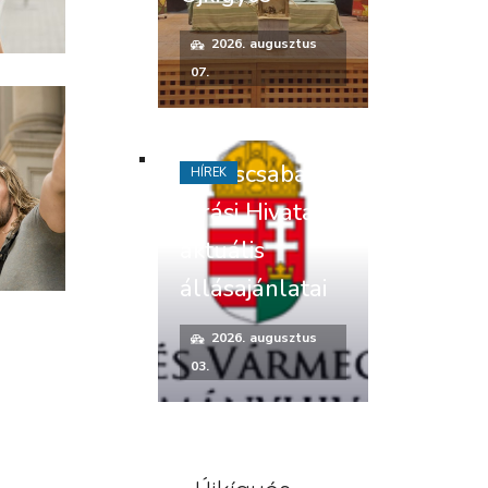
2026. augusztus
07.
Békéscsabai
HÍREK
Járási Hivatal
aktuális
állásajánlatai
2026. augusztus
03.