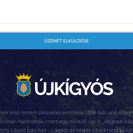
nek első ismert okleveles említése 1398-ból való. Bizon
lánosan használták, mert egy oklevél így ír: „Az aradi káp
hy László bán fiait – Lászlót és Mátét – beiktatta az Aj