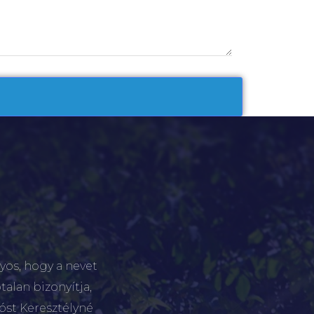
yos, hogy a nevet
talan bizonyítja,
tóst Keresztélyné