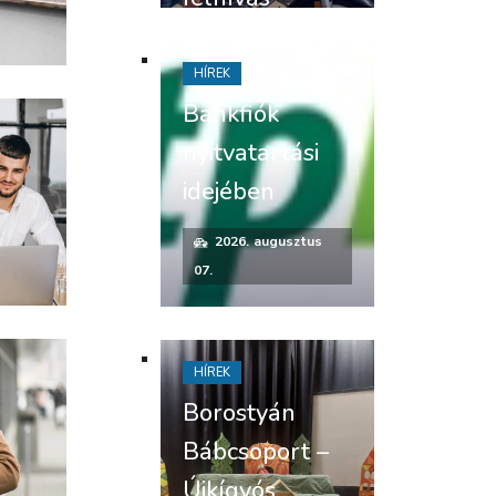
Időpontváltozás
az OTP Mozgó
HÍREK
Bankfiók
nyitvatartási
idejében
2026. augusztus
07.
HÍREK
Borostyán
Bábcsoport –
Újkígyós