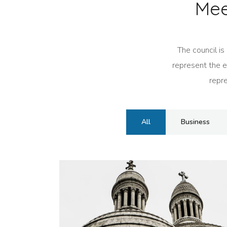
Mee
The council is
represent the en
repre
All
Business