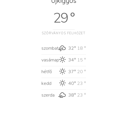
Újkígyós
29 °
SZÓRVÁNYOS FELHŐZET
szombat
32°
18 °
vasárnap
34°
15 °
hétfő
37°
20 °
kedd
40°
23 °
szerda
38°
23 °