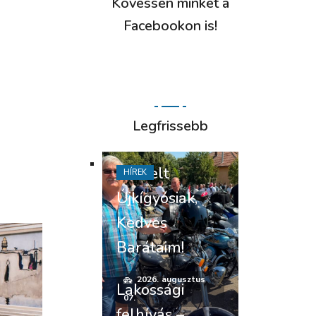
Kövessen minket a
Facebookon is!
Legfrissebb
Tisztelt
HÍREK
Újkígyósiak,
Kedves
Barátaim!
2026. augusztus
Lakossági
07.
felhívás –