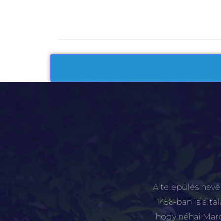
A település nevé
1456-ban is álta
hogy néhai Marót