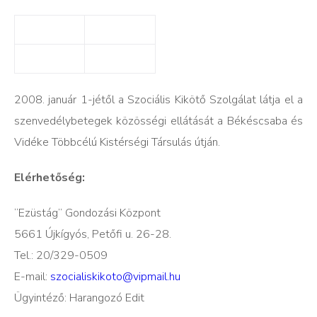
2008. január 1-jétől a Szociális Kikötő Szolgálat látja el a
szenvedélybetegek közösségi ellátását a Békéscsaba és
Vidéke Többcélú Kistérségi Társulás útján.
Elérhetőség:
“Ezüstág” Gondozási Központ
5661 Újkígyós, Petőfi u. 26-28.
Tel.: 20/329-0509
E-mail:
szocialiskikoto@vipmail.hu
Ügyintéző: Harangozó Edit