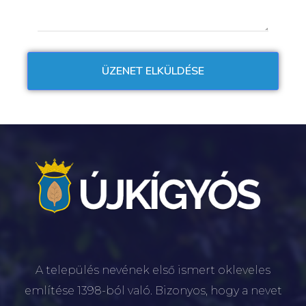
A település nevének első ismert okleveles
említése 1398-ból való. Bizonyos, hogy a nevet