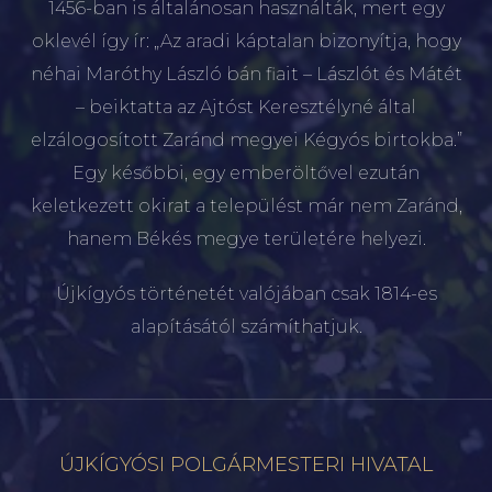
1456-ban is általánosan használták, mert egy
oklevél így ír: „Az aradi káptalan bizonyítja, hogy
néhai Maróthy László bán fiait – Lászlót és Mátét
– beiktatta az Ajtóst Keresztélyné által
elzálogosított Zaránd megyei Kégyós birtokba.”
Egy későbbi, egy emberöltővel ezután
keletkezett okirat a települést már nem Zaránd,
hanem Békés megye területére helyezi.
Újkígyós történetét valójában csak 1814-es
alapításától számíthatjuk.
ÚJKÍGYÓSI POLGÁRMESTERI HIVATAL