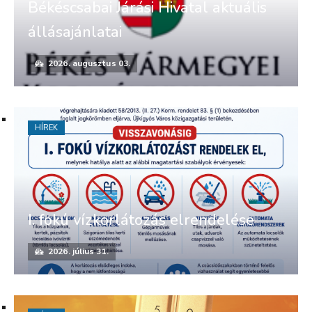
Békéscsabai Járási Hivatal aktuális
állásajánlatai
2026. augusztus 03.
HÍREK
I. fokú vízkorlátozás elrendelése
2026. július 31.