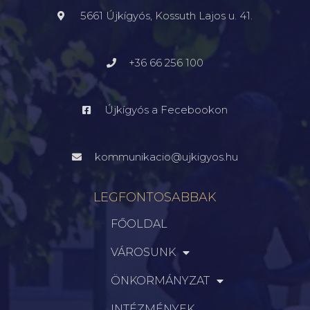
5661 Újkígyós, Kossuth Lajos u. 41.
+36 66 256 100
Újkígyós a Fecebookon
kommunikacio@ujkigyos.hu
LEGFONTOSABBAK
FŐOLDAL
VÁROSUNK
ÖNKORMÁNYZAT
INTÉZMÉNYEK