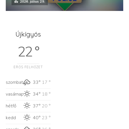
2026. július 29.
Újkígyós
22 °
ERŐS FELHŐZET
szombat
33°
17 °
vasárnap
34°
18 °
hétfő
37°
20 °
kedd
40°
23 °