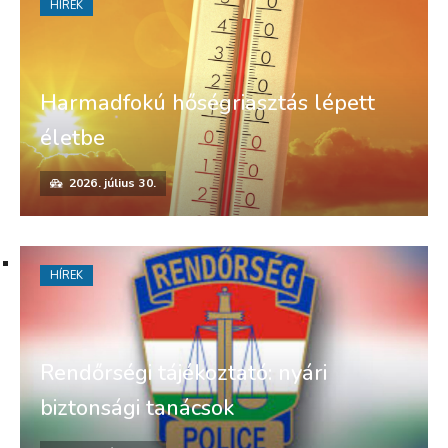
HÍREK
Harmadfokú hőségriasztás lépett
életbe
2026. július 30.
HÍREK
Rendőrségi tájékoztató: nyári
biztonsági tanácsok