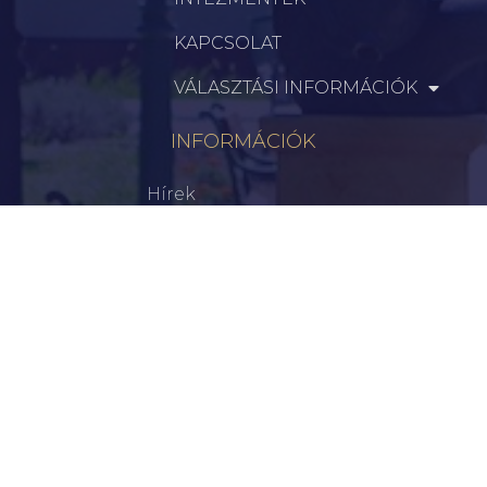
KAPCSOLAT
VÁLASZTÁSI INFORMÁCIÓK
INFORMÁCIÓK
Hírek
Aktualitások
Történelem
Infrastruktúra
Szervezetek
Civil Szervezetek
Hasznos Linkek