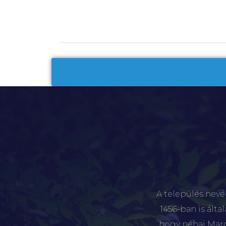
A település nevé
1456-ban is álta
hogy néhai Marót