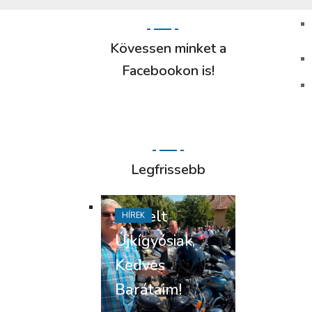
Kövessen minket a
Facebookon is!
Legfrissebb
Tisztelt
HÍREK
Újkígyósiak,
Kedves
Barátaim!