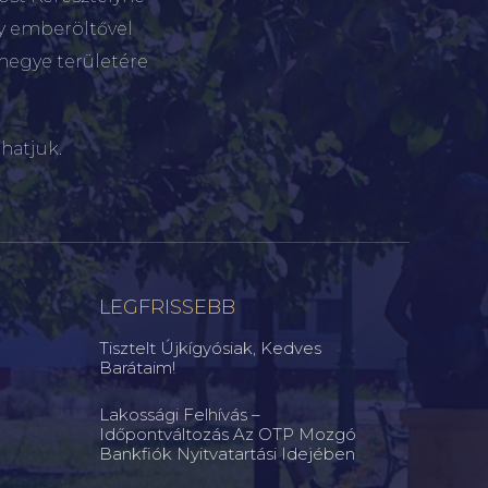
gy emberöltővel
megye területére
hatjuk.
LEGFRISSEBB
Tisztelt Újkígyósiak, Kedves
Barátaim!
Lakossági Felhívás –
Időpontváltozás Az OTP Mozgó
Bankfiók Nyitvatartási Idejében