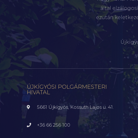
által elzálogo
ezután keletkez
Újkígy
ÚJKÍGYÓSI POLGÁRMESTERI
HIVATAL
5661 Újkígyós, Kossuth Lajos u. 41.
+36 66 256 100