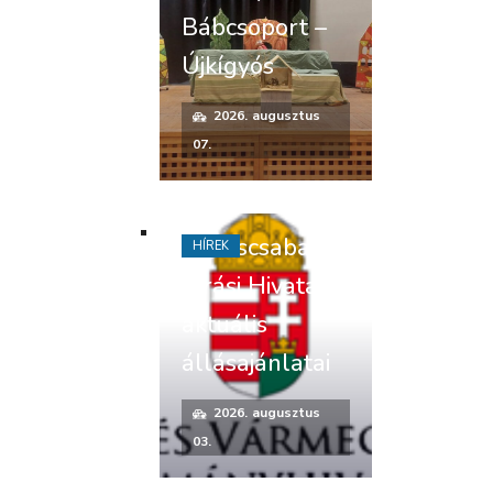
Bábcsoport –
Újkígyós
2026. augusztus
07.
Békéscsabai
HÍREK
Járási Hivatal
aktuális
állásajánlatai
2026. augusztus
03.