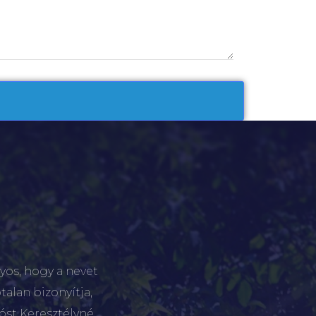
yos, hogy a nevet
talan bizonyítja,
tóst Keresztélyné