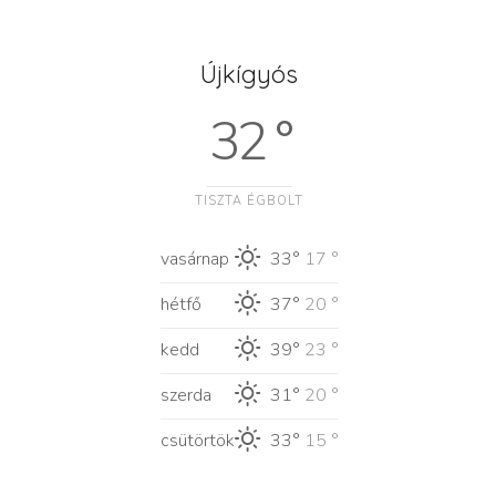
Újkígyós
32 °
TISZTA ÉGBOLT
vasárnap
33°
17 °
hétfő
37°
20 °
kedd
39°
23 °
szerda
31°
20 °
csütörtök
33°
15 °