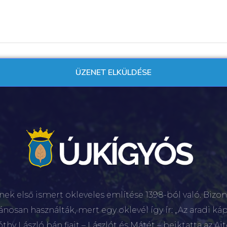
nek első ismert okleveles említése 1398-ból való. Bizon
lánosan használták, mert egy oklevél így ír: „Az aradi káp
hy László bán fiait – Lászlót és Mátét – beiktatta az Aj