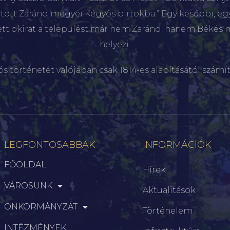
sított Zaránd megyei Kégyós birtokba.” Egy későbbi, e
ett okirat a települést már nem Zaránd, hanem Békés 
helyezi.
ós történetét valójában csak 1814-es alapításától számít
LEGFONTOSABBAK
INFORMÁCIÓK
FŐOLDAL
Hírek
VÁROSUNK
Aktualitások
ÖNKORMÁNYZAT
Történelem
INTÉZMÉNYEK