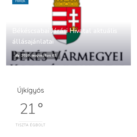
HÍREK
Békéscsabai Járási Hivatal aktuális
állásajánlatai
2026. augusztus 03.
Újkígyós
21 °
TISZTA ÉGBOLT