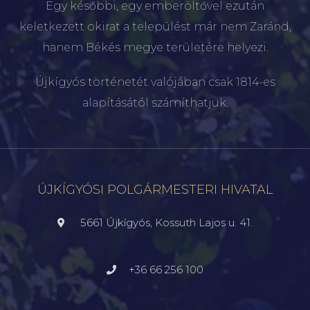
Egy későbbi, egy emberöltővel ezután
keletkezett okirat a települést már nem Zaránd,
hanem Békés megye területére helyezi.
Újkígyós történetét valójában csak 1814-es
alapításától számíthatjuk.
ÚJKÍGYÓSI POLGÁRMESTERI HIVATAL
5661 Újkígyós, Kossuth Lajos u. 41.
+36 66 256 100