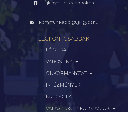
Újkígyós a Fecebookon
kommunikacio@ujkigyos.hu
LEGFONTOSABBAK
FŐOLDAL
VÁROSUNK
ÖNKORMÁNYZAT
INTÉZMÉNYEK
KAPCSOLAT
VÁLASZTÁSI INFORMÁCIÓK
INFORMÁCIÓK