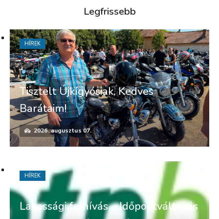
Legfrissebb
HÍREK
Tisztelt Újkígyósiak, Kedves
Barátaim!
2026. augusztus 07.
HÍREK
Lakossági felhívás – Időpontváltozás