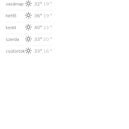
vasárnap
32°
19 °
hétfő
36°
19 °
kedd
40°
23 °
szerda
33°
20 °
csütörtök
33°
16 °