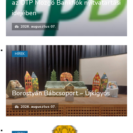
az OTP Mozgó Bankfiók nyitvatartási
idejében
2026. augusztus 07.
HÍREK
Borostyán Bábcsoport – Újkígyós
2026. augusztus 07.