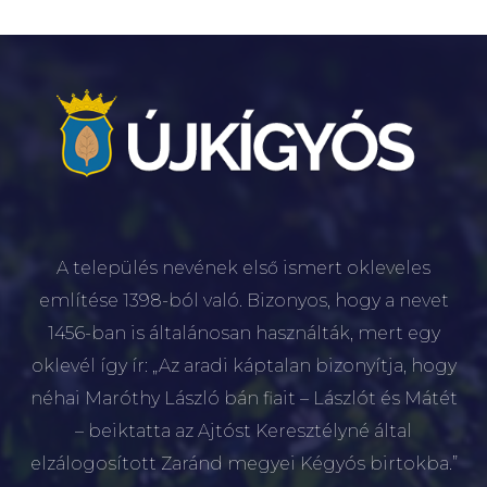
A település nevének első ismert okleveles
említése 1398-ból való. Bizonyos, hogy a nevet
1456-ban is általánosan használták, mert egy
oklevél így ír: „Az aradi káptalan bizonyítja, hogy
néhai Maróthy László bán fiait – Lászlót és Mátét
– beiktatta az Ajtóst Keresztélyné által
elzálogosított Zaránd megyei Kégyós birtokba.”