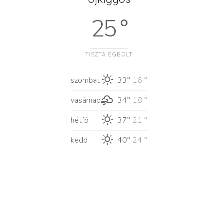
25 °
TISZTA ÉGBOLT
szombat
33°
16 °
vasárnap
34°
18 °
hétfő
37°
21 °
kedd
40°
24 °