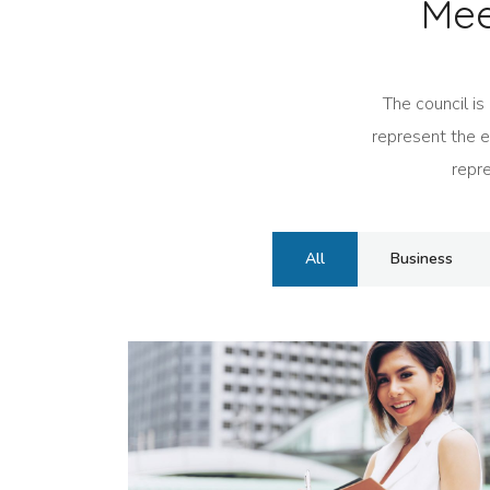
Mee
The council is
represent the en
repre
All
Business