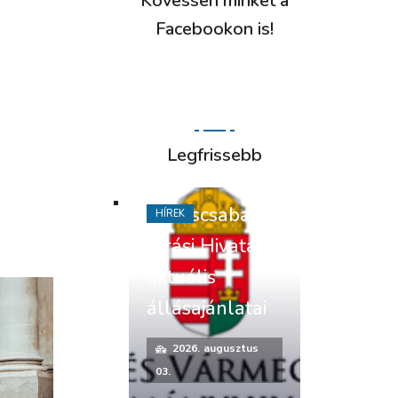
Kövessen minket a
Facebookon is!
Legfrissebb
Békéscsabai
HÍREK
Járási Hivatal
aktuális
állásajánlatai
2026. augusztus
03.