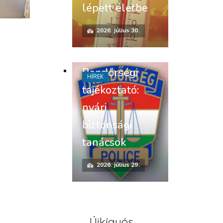
lépett életbe
2026. július 30.
Rendőrségi
HÍREK
tájékoztató:
nyári
biztonsági
tanácsok
2026. július 29.
Újkígyós