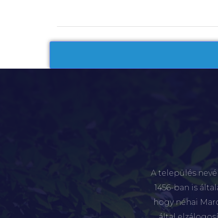
A település nevé
1456-ban is álta
hogy néhai Marót
által elzálogo