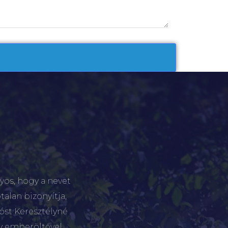
yos, hogy a nevet
talan bizonyítja,
tóst Keresztélyné
gy emberöltővel