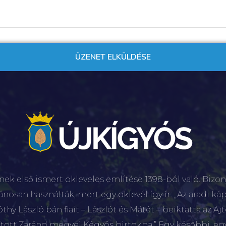
nek első ismert okleveles említése 1398-ból való. Bizon
lánosan használták, mert egy oklevél így ír: „Az aradi káp
hy László bán fiait – Lászlót és Mátét – beiktatta az Aj
sított Zaránd megyei Kégyós birtokba.” Egy későbbi, e