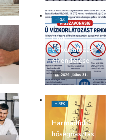
HÍREK
I. fokú
vízkorlátozás
elrendelése
2026. július 31.
HÍREK
Harmadfokú
hőségriasztás